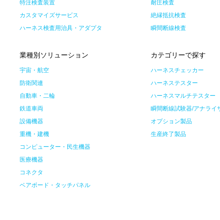
特注検査装置
耐圧検査
カスタマイズサービス
絶縁抵抗検査
ハーネス検査用治具・アダプタ
瞬間断線検査
業種別ソリューション
カテゴリーで探す
宇宙・航空
ハーネスチェッカー
防衛関連
ハーネステスター
自動車・二輪
ハーネスマルチテスター
鉄道車両
瞬間断線試験器/アナライ
設備機器
オプション製品
重機・建機
生産終了製品
コンピューター・民生機器
医療機器
コネクタ
ベアボード・タッチパネル