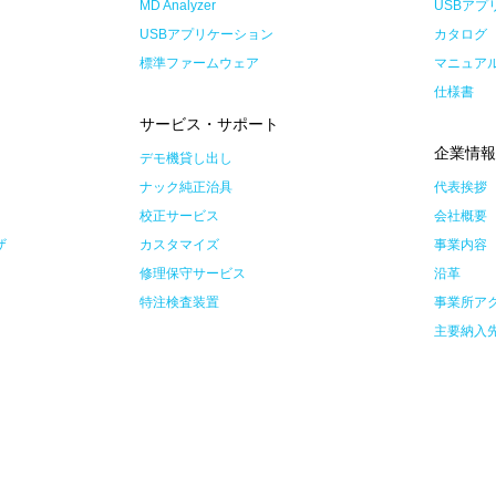
MD Analyzer
USBアプ
USBアプリケーション
カタログ
標準ファームウェア
マニュア
仕様書
サービス・サポート
企業情
デモ機貸し出し
ナック純正治具
代表挨拶
校正サービス
会社概要
ザ
カスタマイズ
事業内容
修理保守サービス
沿革
特注検査装置
事業所ア
主要納入