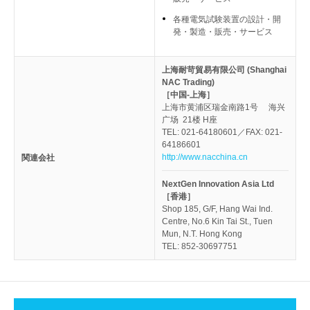
各種電気試験装置の設計・開
発・製造・販売・サービス
上海耐苛貿易有限公司 (Shanghai
NAC Trading)
［中国-上海］
上海市黄浦区瑞金南路1号 海兴
广场 21楼 H座
TEL: 021-64180601／FAX: 021-
64186601
http://www.nacchina.cn
関連会社
NextGen Innovation Asia Ltd
［香港］
Shop 185, G/F, Hang Wai Ind.
Centre, No.6 Kin Tai St., Tuen
Mun, N.T. Hong Kong
TEL: 852-30697751