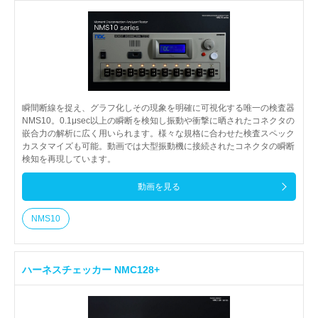
瞬間断線を捉え、グラフ化しその現象を明確に可視化する唯一の検査器
NMS10。0.1μsec以上の瞬断を検知し振動や衝撃に晒されたコネクタの
嵌合力の解析に広く用いられます。様々な規格に合わせた検査スペック
カスタマイズも可能。動画では大型振動機に接続されたコネクタの瞬断
検知を再現しています。
動画を見る
NMS10
ハーネスチェッカー NMC128+