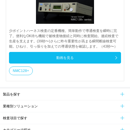
少ポイントハーネス検査の定番機種。簡単動作で導通検査を瞬時に完
了。便利なOK待ち機能で被検査物接続と同時に検査開始。連続検査で
生産を支えます。(39秒〜)さらに昨今重要性が高まる瞬間断線検査可
能。ひねり、引っ張りを加えての導通状態を確認します。（43秒〜）
動画を見る
NMC128+
製品を探す
業種別ソリューション
検査項目で探す
カテゴリーで探す