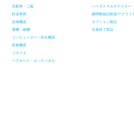
自動車・二輪
ハーネスマルチテスター
鉄道車両
瞬間断線試験器/アナライ
設備機器
オプション製品
重機・建機
生産終了製品
コンピューター・民生機器
医療機器
コネクタ
ベアボード・タッチパネル