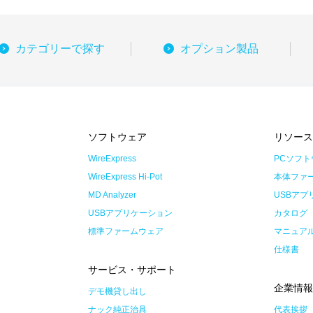
カテゴリーで探す
オプション製品
ソフトウェア
リソー
WireExpress
PCソフト
WireExpress Hi-Pot
本体ファ
MD Analyzer
USBアプ
USBアプリケーション
カタログ
標準ファームウェア
マニュア
仕様書
サービス・サポート
企業情
デモ機貸し出し
ナック純正治具
代表挨拶