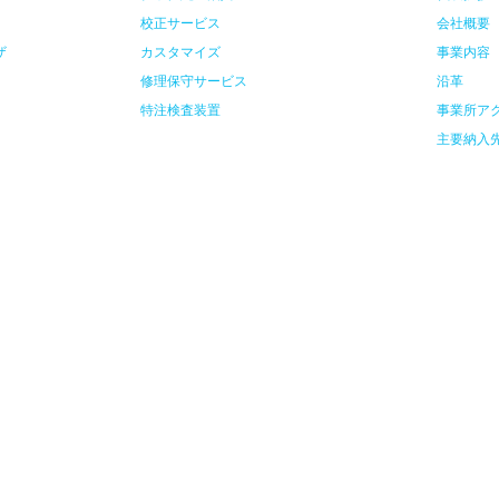
校正サービス
会社概要
ザ
カスタマイズ
事業内容
修理保守サービス
沿革
特注検査装置
事業所ア
主要納入