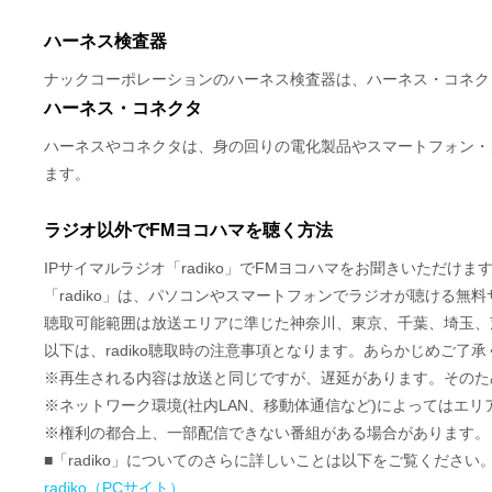
ハーネス検査器
ナックコーポレーションのハーネス検査器は、ハーネス・コネク
ハーネス・コネクタ
ハーネスやコネクタは、身の回りの電化製品やスマートフォン・
ます。
ラジオ以外でFMヨコハマを聴く方法
IPサイマルラジオ「radiko」でFMヨコハマをお聞きいただけま
「radiko」は、パソコンやスマートフォンでラジオが聴ける無
聴取可能範囲は放送エリアに準じた神奈川、東京、千葉、埼玉、
以下は、radiko聴取時の注意事項となります。あらかじめご了
※再生される内容は放送と同じですが、遅延があります。そのた
※ネットワーク環境(社内LAN、移動体通信など)によってはエ
※権利の都合上、一部配信できない番組がある場合があります。
■「radiko」についてのさらに詳しいことは以下をご覧ください
radiko（PCサイト）