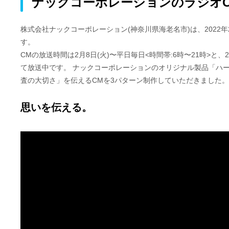
ナックコーポレーションのラジオ
株式会社ナックコーポレーション(神奈川県海老名市)は、2022年2月8日
す。
CMの放送時間は2月8日(火)〜平日毎日<時間帯:6時〜21時>と、2月6日(
て放送中です。 ナックコーポレーションのオリジナル製品「ハーネ
査の大切さ」を伝えるCMを3パターン制作していただきました。Fm
思いを伝える。