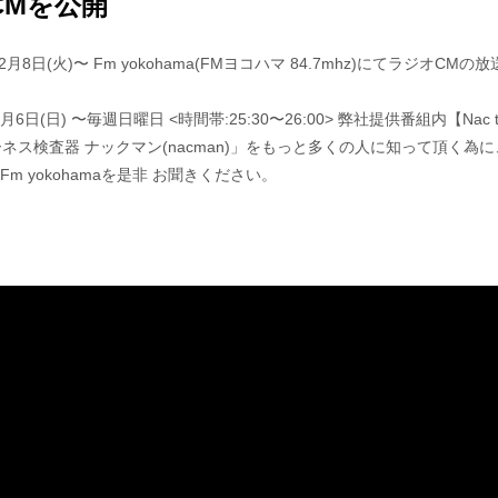
CMを公開
(火)〜 Fm yokohama(FMヨコハマ 84.7mhz)にてラジオCM
日) 〜毎週日曜日 <時間帯:25:30〜26:00> 弊社提供番組内【Nac to t
ス検査器 ナックマン(nacman)」をもっと多くの人に知って頂く為
 yokohamaを是非 お聞きください。