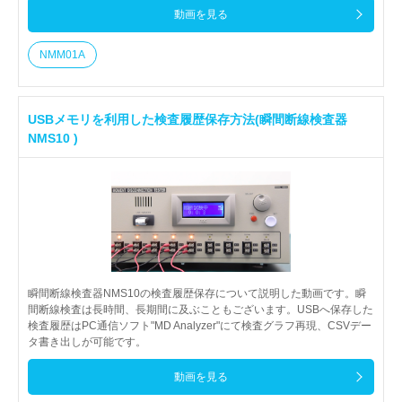
動画を見る
NMM01A
USBメモリを利用した検査履歴保存方法(瞬間断線検査器
NMS10 )
瞬間断線検査器NMS10の検査履歴保存について説明した動画です。瞬
間断線検査は長時間、長期間に及ぶこともございます。USBへ保存した
検査履歴はPC通信ソフト"MD Analyzer"にて検査グラフ再現、CSVデー
タ書き出しが可能です。
動画を見る