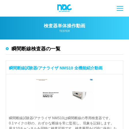
メ
検査器単体操作動画
TESTER
瞬間断線検査器の一覧
瞬間断線試験器/アナライザ NMS10 全機能紹介動画
瞬間断線試験器/アナライザ NMS10は瞬間断線の専用検査器です。
0.1マイクロ秒の、わずかな断線を常に監視し、現象を記録します。
最大10チャンネルを同時に検査可能です。検査履歴をUSBに保存した