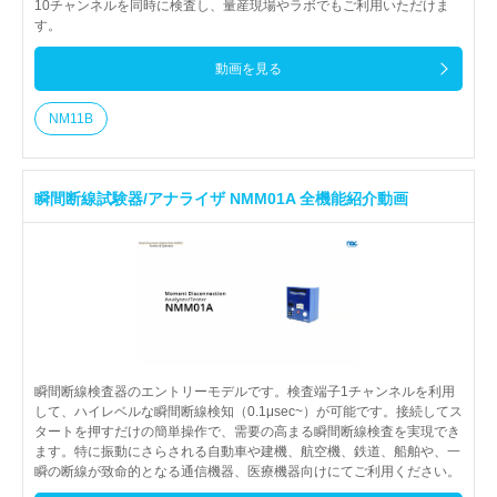
10チャンネルを同時に検査し、量産現場やラボでもご利用いただけま
す。
動画を見る
NM11B
瞬間断線試験器/アナライザ NMM01A 全機能紹介動画
瞬間断線検査器のエントリーモデルです。検査端子1チャンネルを利用
して、ハイレベルな瞬間断線検知（0.1μsec~）が可能です。接続してス
タートを押すだけの簡単操作で、需要の高まる瞬間断線検査を実現でき
ます。特に振動にさらされる自動車や建機、航空機、鉄道、船舶や、一
瞬の断線が致命的となる通信機器、医療機器向けにてご利用ください。